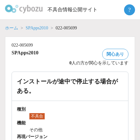
Skip
?
不具合情報公開サイト
to
content
ホーム
SPApps2010
022-005699
022-005699
SPApps2010
関心あり
0
人の方が関心を示しています
インストールが途中で停止する場合が
ある。
種別
不具合
機能
その他
再現バージョン