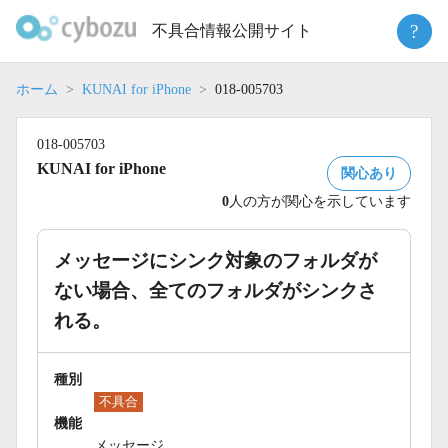
Skip
?
不具合情報公開サイト
to
content
ホーム
KUNAI for iPhone
018-005703
018-005703
KUNAI for iPhone
関心あり
0
人の方が関心を示しています
メッセージにシンク対象のフォルダが
ない場合、全てのフォルダがシンクさ
れる。
種別
不具合
機能
メッセージ