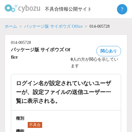
Skip
?
不具合情報公開サイト
to
content
ホーム
パッケージ版 サイボウズ Office
014-005728
014-005728
パッケージ版 サイボウズ Of
関心あり
fice
0
人の方が関心を示してい
ます
ログイン名が設定されていないユーザ
ーが、設定ファイルの送信ユーザー一
覧に表示される。
種別
不具合
機能