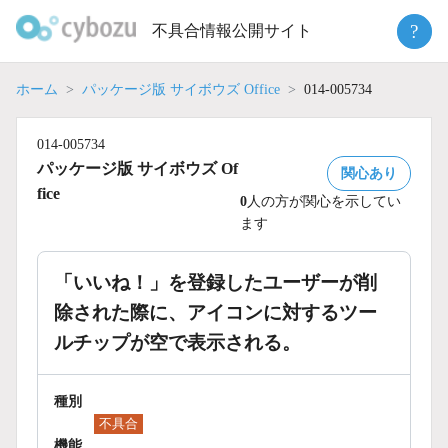
Skip
?
不具合情報公開サイト
to
content
ホーム
パッケージ版 サイボウズ Office
014-005734
014-005734
パッケージ版 サイボウズ Of
関心あり
fice
0
人の方が関心を示してい
ます
「いいね！」を登録したユーザーが削
除された際に、アイコンに対するツー
ルチップが空で表示される。
種別
不具合
機能