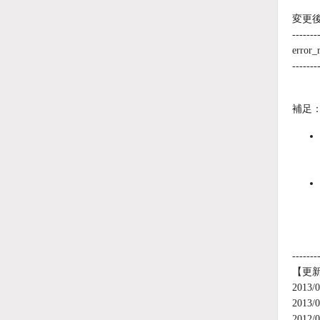
変更
-------
error
-------
補足
-------
【更
201
201
201