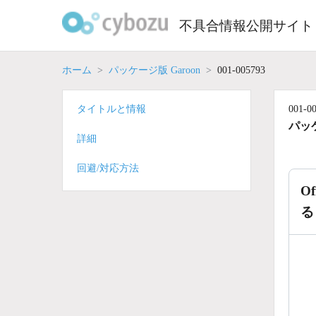
Skip
to
不具合情報公開サイト
content
ホーム
パッケージ版 Garoon
001-005793
タイトルと情報
001-0
パッケ
詳細
回避/対応方法
O
る