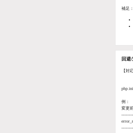
補足
回避
【対
php
例：
変更
-------
error_
-------