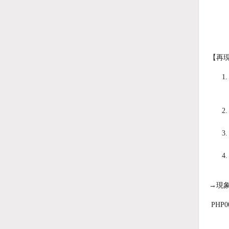
【再
→現
PHP