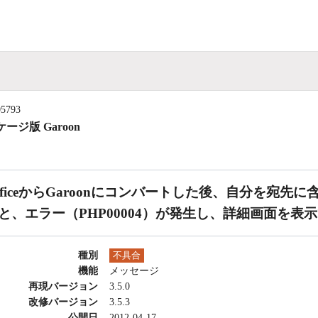
05793
ージ版 Garoon
fficeからGaroonにコンバートした後、自分を宛
と、エラー（PHP00004）が発生し、詳細画面を表
種別
不具合
機能
メッセージ
再現バージョン
3.5.0
改修バージョン
3.5.3
公開日
2012-04-17