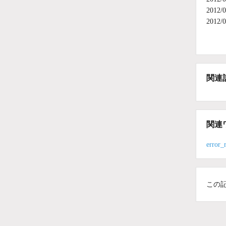
201
201
関連
関連
error_
この