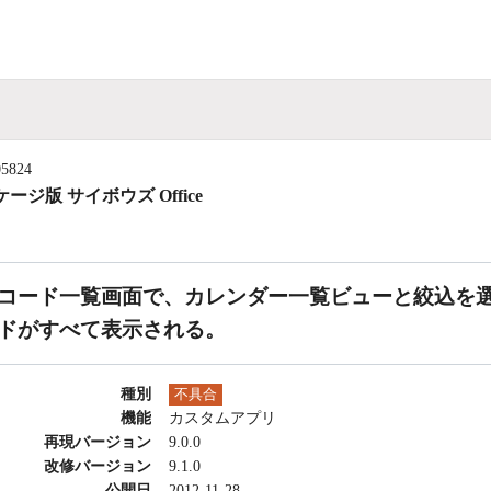
05824
ージ版 サイボウズ Office
コード一覧画面で、カレンダー一覧ビューと絞込を
ドがすべて表示される。
種別
不具合
機能
カスタムアプリ
再現バージョン
9.0.0
改修バージョン
9.1.0
公開日
2012-11-28