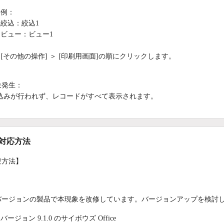
例：
絞込：絞込1
ビュー：ビュー1
[その他の操作] ＞ [印刷用画面]の順にクリックします。
象発生：
込みが行われず、レコードがすべて表示されます。
/対応方法
避方法】
バージョンの製品で本現象を改修しています。バージョンアップを検討
バージョン 9.1.0 のサイボウズ Office