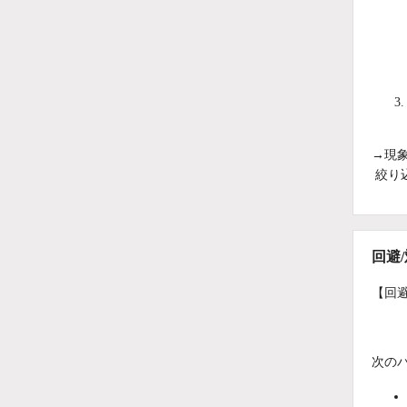
→現
絞り
回避
【回
次の