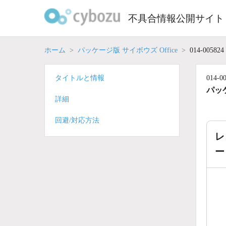
Skip
to
不具合情報公開サイト
content
ホーム
パッケージ版 サイボウズ Office
014-005824
タイトルと情報
014-0
パッケ
詳細
回避/対応方法
レ
ー