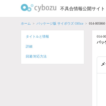
Skip
to
不具合情報公開サイト
content
ホーム
パッケージ版 サイボウズ Office
014-005860
タイトルと情報
014-0
パッケ
詳細
回避/対応方法
メ