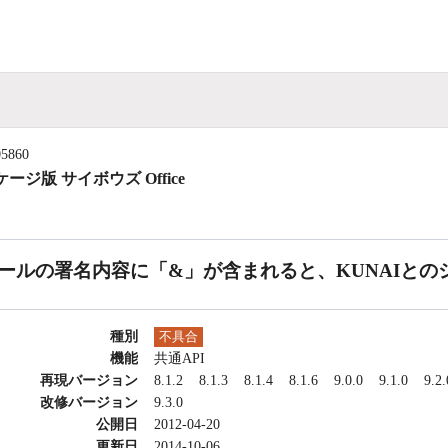
05860
ージ版 サイボウズ Office
ールの署名内容に「&」が含まれると、KUNAIとの
種別
不具合
機能
共通API
再現バージョン
8.1.2
8.1.3
8.1.4
8.1.6
9.0.0
9.1.0
9.2.
改修バージョン
9.3.0
公開日
2012-04-20
更新日
2014-10-06