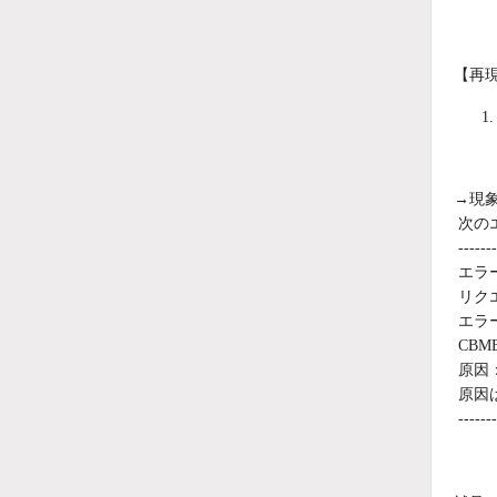
【再
→現
次の
-------
エラ
リク
エラ
CBMB
原因
原因
-------