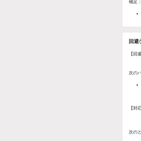
補足
回避
【回
次の
【対
次の