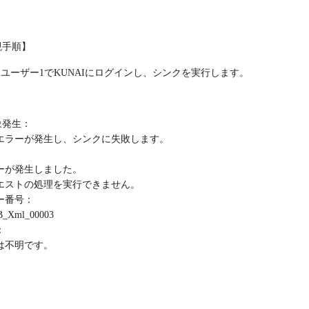
現手順】
ユーザー1でKUNAIにログインし、シンクを実行します。
象発生：
エラーが発生し、シンクに失敗します。
ーが発生しました。
エストの処理を実行できません。
ー番号：
_Xml_00003
：
は不明です。