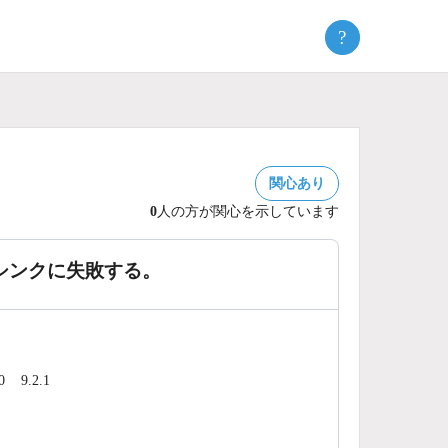
?
関心あり
0
人の方が関心を示しています
シンクに失敗する。
0
9.2.1