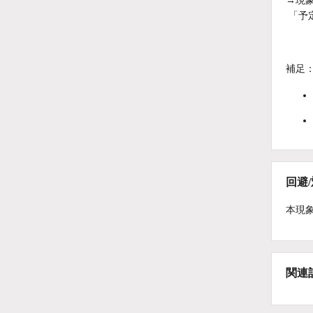
→現
「予
補足
回避
本現
関連