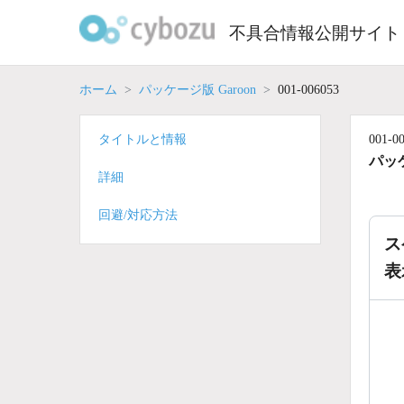
Skip
to
不具合情報公開サイト
content
ホーム
パッケージ版 Garoon
001-006053
タイトルと情報
001-0
パッケ
詳細
回避/対応方法
ス
表