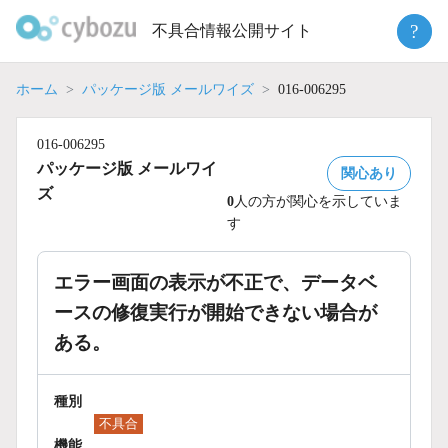
Skip
?
不具合情報公開サイト
to
content
ホーム
パッケージ版 メールワイズ
016-006295
016-006295
パッケージ版 メールワイ
関心あり
ズ
0
人の方が関心を示していま
す
エラー画面の表示が不正で、データベ
ースの修復実行が開始できない場合が
ある。
種別
不具合
機能