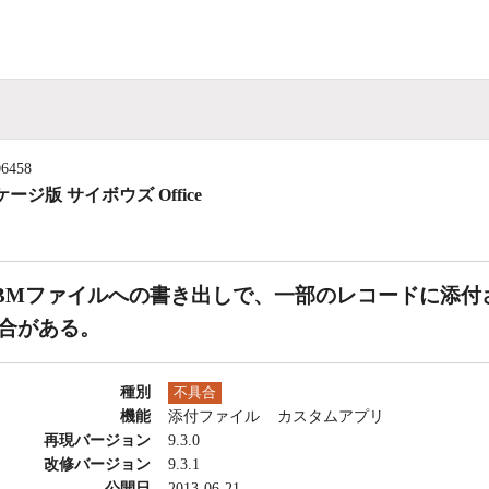
06458
ージ版 サイボウズ Office
BMファイルへの書き出しで、一部のレコードに添付
合がある。
種別
不具合
機能
添付ファイル
カスタムアプリ
再現バージョン
9.3.0
改修バージョン
9.3.1
公開日
2013-06-21