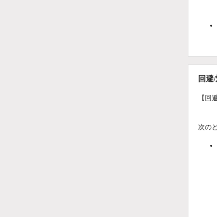
回避
【回
次の