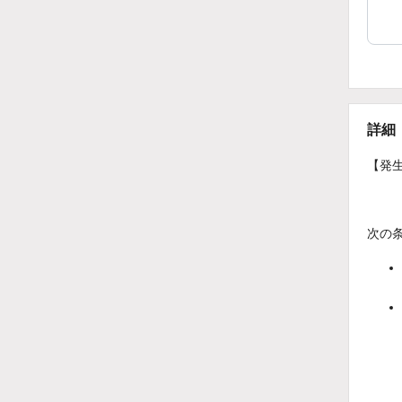
詳細
【発
次の