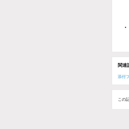
関連
添付
この