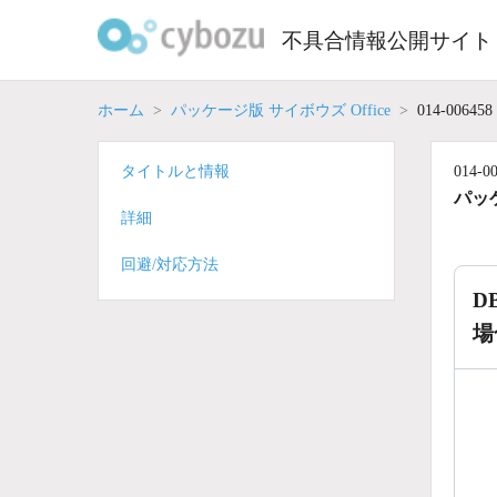
Skip
to
不具合情報公開サイト
content
ホーム
パッケージ版 サイボウズ Office
014-006458
タイトルと情報
014-0
パッケ
詳細
回避/対応方法
D
場