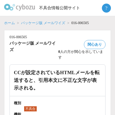
Skip
?
不具合情報公開サイト
to
content
ホーム
パッケージ版 メールワイズ
016-006505
016-006505
パッケージ版 メールワイ
関心あり
ズ
0
人の方が関心を示していま
す
CCが設定されているHTMLメールを転
送すると、引用本文に不正な文字が表
示される。
種別
不具合
機能