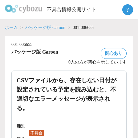
Skip
?
不具合情報公開サイト
to
content
ホーム
パッケージ版 Garoon
001-006655
001-006655
パッケージ版 Garoon
関心あり
0
人の方が関心を示しています
CSVファイルから、存在しない日付が
設定されている予定を読み込むと、不
適切なエラーメッセージが表示され
る。
種別
不具合