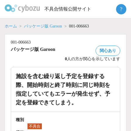
Skip
?
不具合情報公開サイト
to
content
ホーム
パッケージ版 Garoon
001-006663
001-006663
パッケージ版 Garoon
関心あり
0
人の方が関心を示しています
施設を含む繰り返し予定を登録する
際、開始時刻と終了時刻に同じ時刻を
指定していてもエラーが発生せず、予
定を登録できてしまう。
種別
不具合