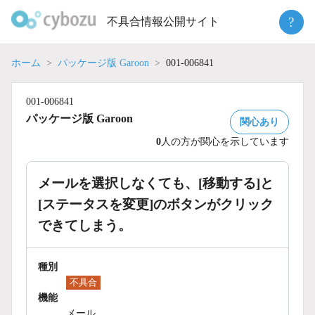
Skip
?
不具合情報公開サイト
to
content
ホーム
パッケージ版 Garoon
001-006841
001-006841
パッケージ版 Garoon
関心あり
0
人の方が関心を示しています
メールを選択しなくても、[移動する]と
[ステータスを変更]のボタンがクリック
できてしまう。
種別
不具合
機能
メール