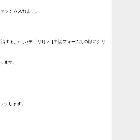
チェックを入れます。
る] ＞ [カテゴリ1] ＞ [申請フォーム1]の順にクリ
クします。
リックします。