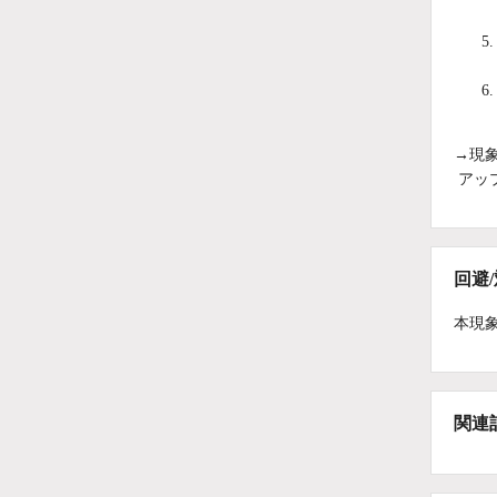
→現
アッ
回避
本現
関連