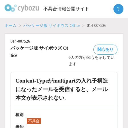
Skip
?
不具合情報公開サイト
to
content
ホーム
パッケージ版 サイボウズ Office
014-007526
014-007526
パッケージ版 サイボウズ Of
関心あり
fice
0
人の方が関心を示してい
ます
Content-Typeがmultipartの入れ子構造
になったメールを受信すると、メール
本文が表示されない。
種別
不具合
機能