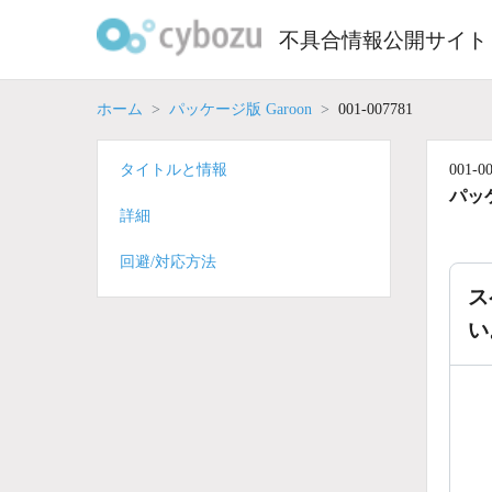
Skip
to
不具合情報公開サイト
content
ホーム
パッケージ版 Garoon
001-007781
タイトルと情報
001-0
パッケ
詳細
回避/対応方法
ス
い