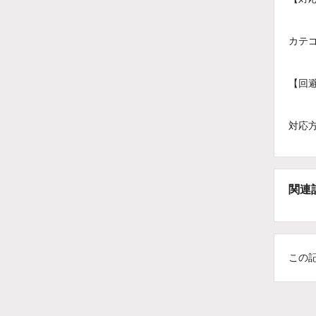
カテ
【回
対応
関連
この