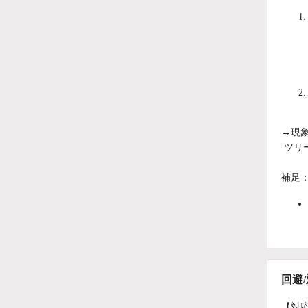
→現
ツリ
補足
回避
【対