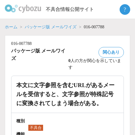
Skip
?
不具合情報公開サイト
to
content
ホーム
パッケージ版 メールワイズ
016-007788
016-007788
パッケージ版 メールワイ
関心あり
ズ
0
人の方が関心を示していま
す
本文に文字参照を含むURLがあるメー
ルを受信すると、文字参照が特殊記号
に変換されてしまう場合がある。
種別
不具合
機能