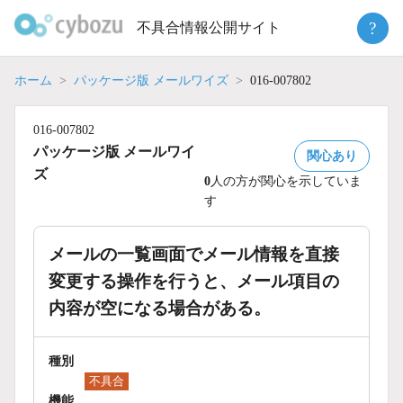
Skip
?
不具合情報公開サイト
to
content
ホーム
パッケージ版 メールワイズ
016-007802
016-007802
パッケージ版 メールワイ
関心あり
ズ
0
人の方が関心を示していま
す
メールの一覧画面でメール情報を直接
変更する操作を行うと、メール項目の
内容が空になる場合がある。
種別
不具合
機能