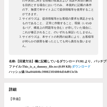
の不具合に関する情報の収集および 当該不具合の解消
を目的とする場合においてのみ、 本規約に記載の条件
の下、無償で本サイト上にて提供情報等を使用すること
ができます。
サイボウズは、提供情報等がお客様の要求を満足させる
ものであること、 正常に作動すること、瑕疵（いわゆ
るバグ、構造上の問題等を含む）が存していた場合に、
これが修正されること、のいずれも保証いたしません。
サイボウズは、本サイトの利用の結果により、お客様等
が何らかの損害を被ったとしても何ら責任を負いませ
ん。
名称:【回避方法】欄に記載しているダウンロードURLより、パッチ
ファイル:This_is_a_dummy_file.txt (0.09 KB)
ダウンロード
ハッシュ値:5ba04d446c398023f16804d34d913e5b
詳細
【準備】