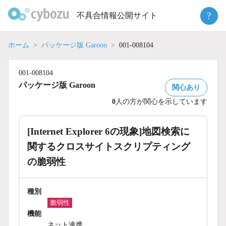
Skip
?
不具合情報公開サイト
to
content
ホーム
パッケージ版 Garoon
001-008104
001-008104
パッケージ版 Garoon
関心あり
0
人の方が関心を示しています
[Internet Explorer 6の現象]地図検索に
関するクロスサイトスクリプティング
の脆弱性
種別
脆弱性
機能
ネット連携