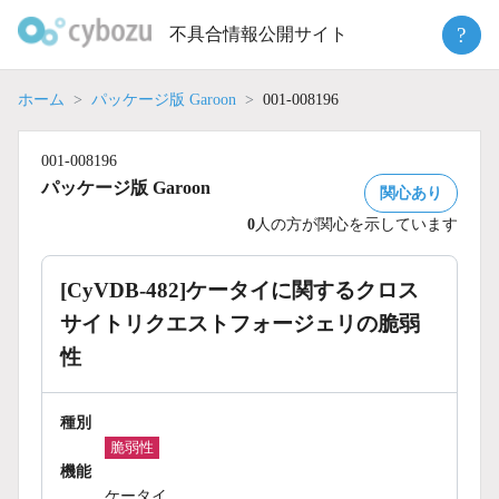
Skip
?
不具合情報公開サイト
to
content
ホーム
パッケージ版 Garoon
001-008196
001-008196
パッケージ版 Garoon
関心あり
0
人の方が関心を示しています
[CyVDB-482]ケータイに関するクロス
サイトリクエストフォージェリの脆弱
性
種別
脆弱性
機能
ケータイ