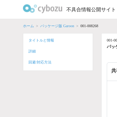
Skip
to
不具合情報公開サイト
content
ホーム
パッケージ版 Garoon
001-008268
タイトルと情報
001-0
パッケ
詳細
回避/対応方法
共