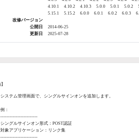
4.10.1
4.10.2
4.10.3
5.0.0
5.0.1
5.0.2
5.15.1
5.15.2
6.0.0
6.0.1
6.0.2
6.0.3
6
改修バージョン
公開日
2014-06-25
更新日
2025-07-28
備】
システム管理画面で、シングルサインオンを追加します。
例：
------------------------
シングルサインオン形式：POST認証
対象アプリケーション：リンク集
------------------------