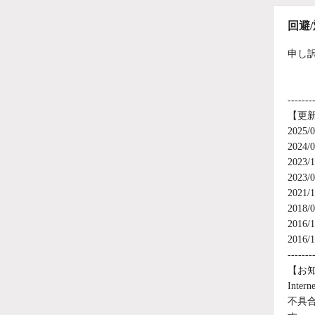
回避
申し
-------
【更
202
202
202
202
202
201
201
201
-------
【お
Int
不具合