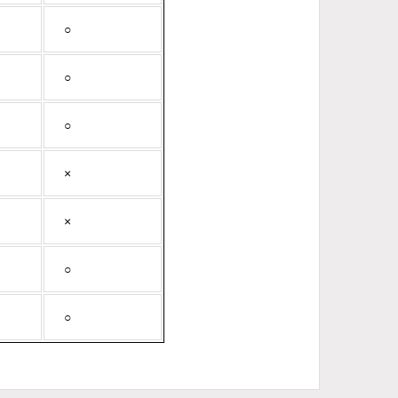
○
○
○
×
×
○
○