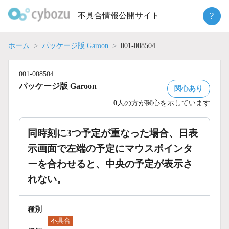
Skip
?
不具合情報公開サイト
to
content
ホーム
パッケージ版 Garoon
001-008504
001-008504
パッケージ版 Garoon
関心あり
0
人の方が関心を示しています
同時刻に3つ予定が重なった場合、日表
示画面で左端の予定にマウスポインタ
ーを合わせると、中央の予定が表示さ
れない。
種別
不具合