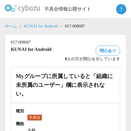
Skip
?
不具合情報公開サイト
to
content
ホーム
KUNAI for Android
017-008687
017-008687
KUNAI for Android
関心あり
0
人の方が関心を示しています
Myグループに所属していると「組織に
未所属のユーザー」欄に表示されな
い。
種別
不具合
機能
全般