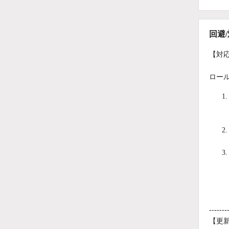
回避
【対
ロー
-------
【更