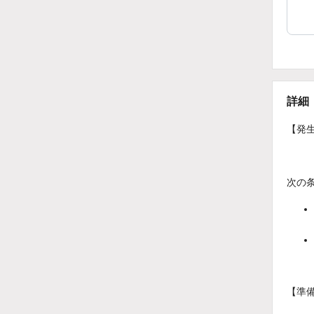
詳細
【発
次の
【準