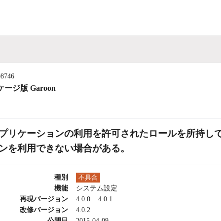
08746
ージ版 Garoon
プリケーションの利用を許可されたロールを所持し
ンを利用できない場合がある。
種別
不具合
機能
システム設定
再現バージョン
4.0.0
4.0.1
改修バージョン
4.0.2
公開日
2015-04-09