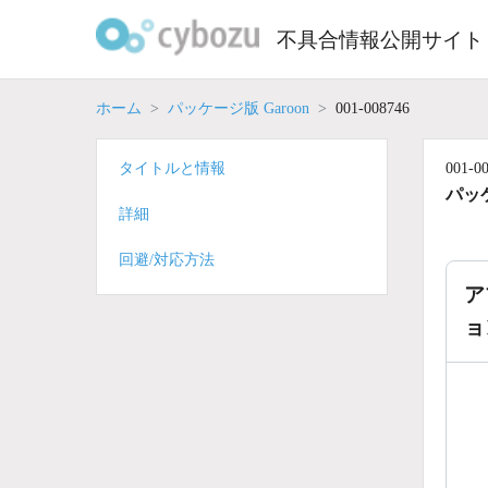
Skip
to
不具合情報公開サイト
content
ホーム
パッケージ版 Garoon
001-008746
タイトルと情報
001-0
パッケ
詳細
回避/対応方法
ア
ョ