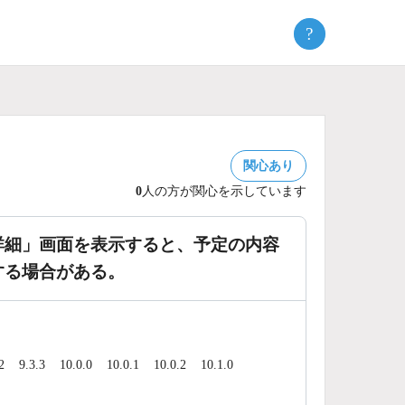
?
関心あり
0
人の方が関心を示しています
詳細」画面を表示すると、予定の内容
する場合がある。
2
9.3.3
10.0.0
10.0.1
10.0.2
10.1.0