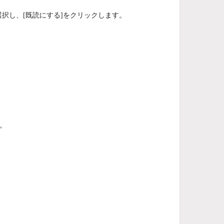
択し、[既読にする]をクリックします。
す。