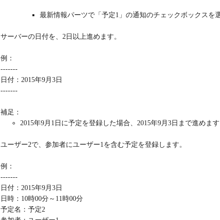
最新情報パーツで「予定1」の通知のチェックボックスを選
サーバーの日付を、2日以上進めます。
例：
-------
日付：2015年9月3日
-------
補足：
2015年9月1日に予定を登録した場合、2015年9月3日まで進めま
ユーザー2で、参加者にユーザー1を含む予定を登録します。
例：
-------
日付：2015年9月3日
日時：10時00分～11時00分
予定名：予定2