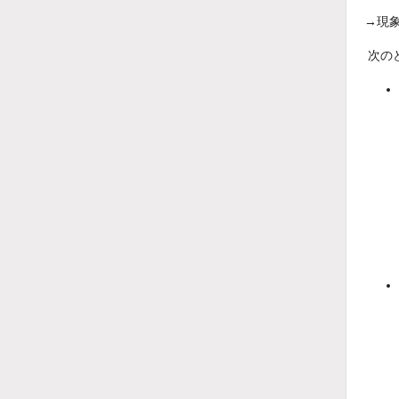
→現
次の