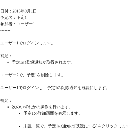
-------
日付：2015年9月1日
予定名：予定1
参加者：ユーザー1
-------
ユーザー1でログインします。
補足：
予定1の登録通知が取得されます。
ユーザー2で、予定1を削除します。
ユーザー1でログインし、予定1の削除通知を既読にします。
補足：
次のいずれかの操作を行います。
予定1の詳細画面を表示します。
未読一覧で、予定1の通知の[既読にする]をクリックしま