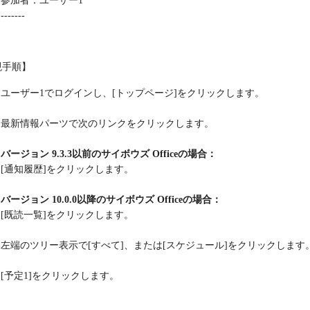
参加者：ユーザー1
-------
現手順】
ユーザー1でログインし、[トップページ]をクリックします。
最新情報パーツで次のリンクをクリックします。
バージョン 9.3.3以前のサイボウズ Officeの場合：
[通知履歴]をクリックします。
バージョン 10.0.0以降のサイボウズ Officeの場合：
[既読一覧]をクリックします。
左端のツリー表示で[すべて]、または[スケジュール]をクリックします
[予定1]をクリックします。