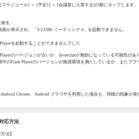
[スケジュール] ＞ [予定1] ＞ [会議室に入室する]の順にタップします。
象発生：
面が表示され、「V-CUBE ミーティング 4」を起動できません。
sh Playerを起動することができませんでした
sh Playerのバージョンが古いか、Javascriptが無効になっている可能性が
中のFlash Playerのバージョンが推奨環境を満たしているか、またブラウ
：
Android Chrome、Android ブラウザを利用した場合も、同様の現象
/対応方法
避方法】