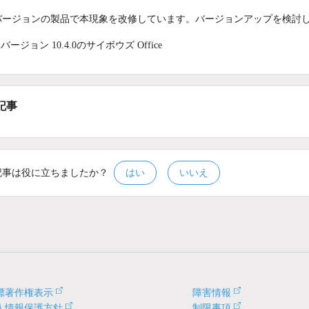
バージョンの製品で本現象を改修しています。バージョンアップを検討
バージョン 10.4.0のサイボウズ Office
記事
記事は役に立ちましたか？
はい
いいえ
標著作権表示
障害情報
人情報保護方針
制限事項