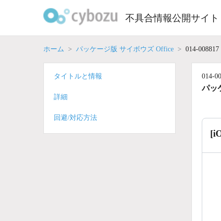
Skip
to
不具合情報公開サイト
content
ホーム
パッケージ版 サイボウズ Office
014-008817
タイトルと情報
014-0
パッケ
詳細
回避/対応方法
[