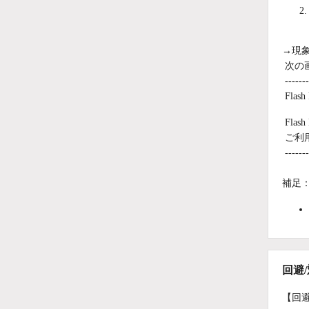
→現
次の画
-------
Fla
Fla
ご利用
-------
補足
回避
【回