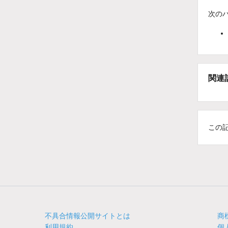
次の
関連
この
不具合情報公開サイトとは
商
利用規約
個