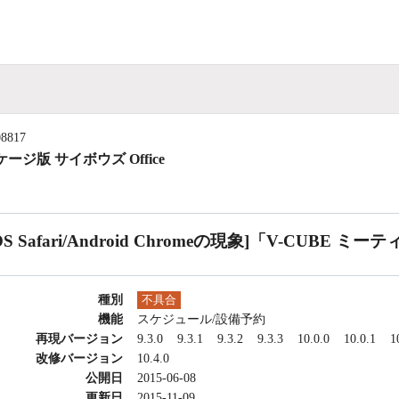
08817
ージ版 サイボウズ Office
iOS Safari/Android Chromeの現象]「V-CUB
種別
不具合
機能
スケジュール/設備予約
再現バージョン
9.3.0
9.3.1
9.3.2
9.3.3
10.0.0
10.0.1
1
改修バージョン
10.4.0
公開日
2015-06-08
更新日
2015-11-09