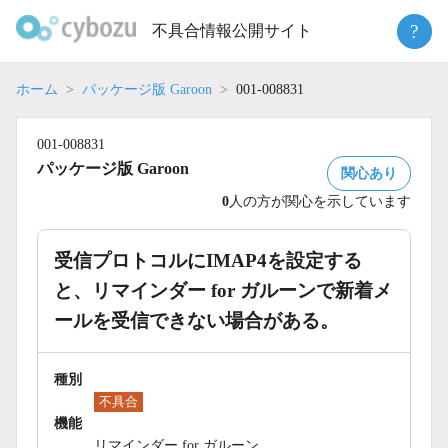
Skip
?
不具合情報公開サイト
to
content
ホーム
パッケージ版 Garoon
001-008831
001-008831
パッケージ版 Garoon
関心あり
0
人の方が関心を示しています
受信プロトコルにIMAP4を設定する
と、リマインダー for ガルーンで新着メ
ールを受信できない場合がある。
種別
不具合
機能
リマインダー for ガルーン