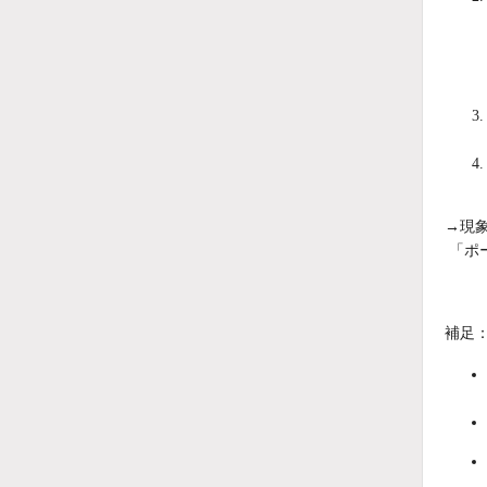
→現象
「ポ
補足