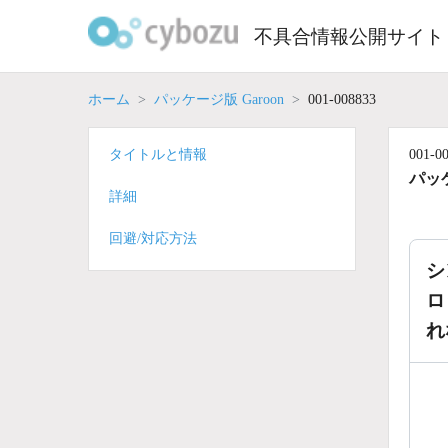
Skip
to
不具合情報公開サイト
content
ホーム
パッケージ版 Garoon
001-008833
タイトルと情報
001-0
パッケ
詳細
回避/対応方法
シ
ロ
れ