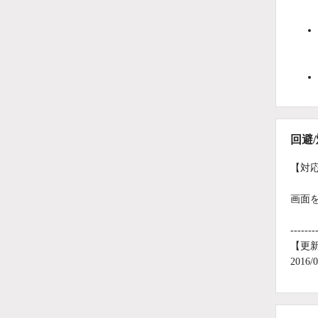
回避
【対
画面
-------
【更
201