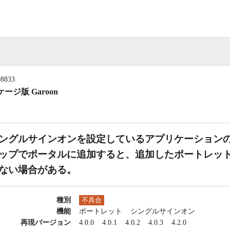
08833
ージ版 Garoon
ングルサインオンを設定しているアプリケーション
ップでポータルに追加すると、追加したポートレッ
ない場合がある。
種別
不具合
機能
ポートレット
シングルサインオン
再現バージョン
4.0.0
4.0.1
4.0.2
4.0.3
4.2.0