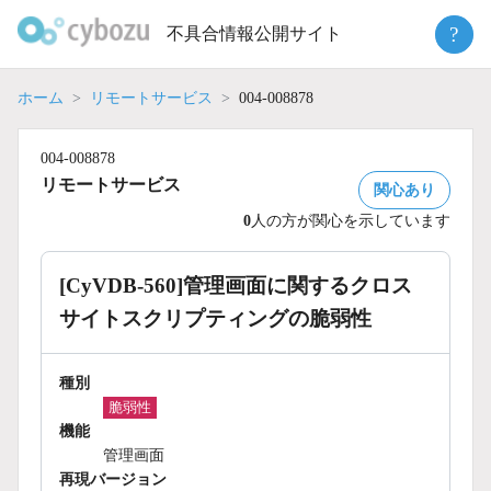
Skip
?
不具合情報公開サイト
to
content
ホーム
リモートサービス
004-008878
004-008878
リモートサービス
関心あり
0
人の方が関心を示しています
[CyVDB-560]管理画面に関するクロス
サイトスクリプティングの脆弱性
種別
脆弱性
機能
管理画面
再現バージョン