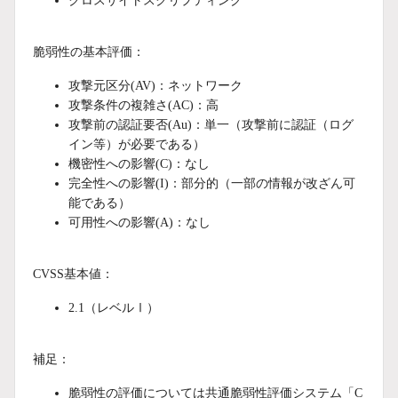
クロスサイトスクリプティング
脆弱性の基本評価：
攻撃元区分(AV)：ネットワーク
攻撃条件の複雑さ(AC)：高
攻撃前の認証要否(Au)：単一（攻撃前に認証（ログ
イン等）が必要である）
機密性への影響(C)：なし
完全性への影響(I)：部分的（一部の情報が改ざん可
能である）
可用性への影響(A)：なし
CVSS基本値：
2.1
（レベルⅠ）
補足：
脆弱性の評価については共通脆弱性評価システム「C