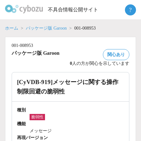
Skip
?
不具合情報公開サイト
to
content
ホーム
パッケージ版 Garoon
001-008953
001-008953
パッケージ版 Garoon
関心あり
0
人の方が関心を示しています
[CyVDB-919]メッセージに関する操作
制限回避の脆弱性
種別
脆弱性
機能
メッセージ
再現バージョン