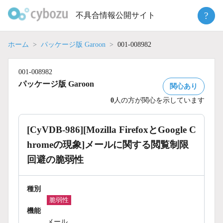
Skip
?
不具合情報公開サイト
to
content
ホーム
パッケージ版 Garoon
001-008982
001-008982
パッケージ版 Garoon
関心あり
0
人の方が関心を示しています
[CyVDB-986][Mozilla FirefoxとGoogle C
hromeの現象]メールに関する閲覧制限
回避の脆弱性
種別
脆弱性
機能
メール