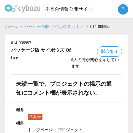
Skip
?
不具合情報公開サイト
to
content
ホーム
パッケージ版 サイボウズ Office
014-008993
014-008993
パッケージ版 サイボウズ Of
関心あり
fice
0
人の方が関心を示してい
ます
未読一覧で、プロジェクトの掲示の通
知にコメント欄が表示されない。
種別
不具合
機能
トップページ
プロジェクト