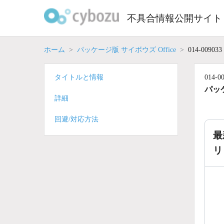
Skip
to
不具合情報公開サイト
content
ホーム
パッケージ版 サイボウズ Office
014-009033
タイトルと情報
014-0
パッケ
詳細
回避/対応方法
最
リ