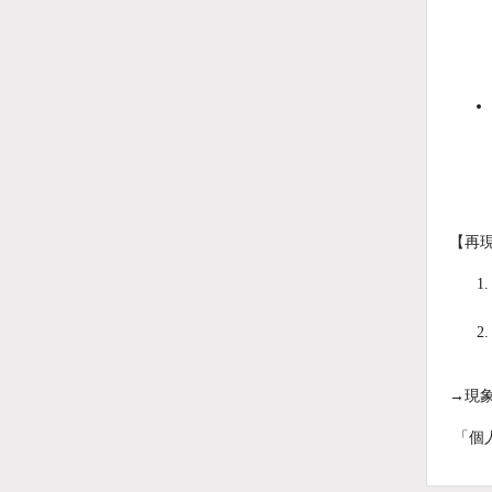
【再
→現
「個