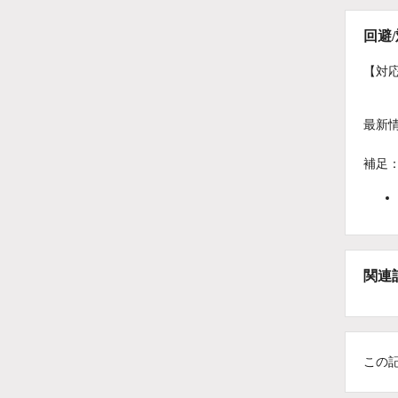
回避
【対
最新
補足
関連
この