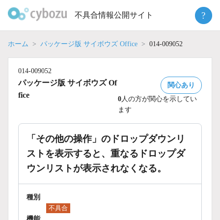
Skip
?
不具合情報公開サイト
to
content
ホーム
パッケージ版 サイボウズ Office
014-009052
014-009052
パッケージ版 サイボウズ Of
関心あり
fice
0
人の方が関心を示してい
ます
「その他の操作」のドロップダウンリ
ストを表示すると、重なるドロップダ
ウンリストが表示されなくなる。
種別
不具合
機能