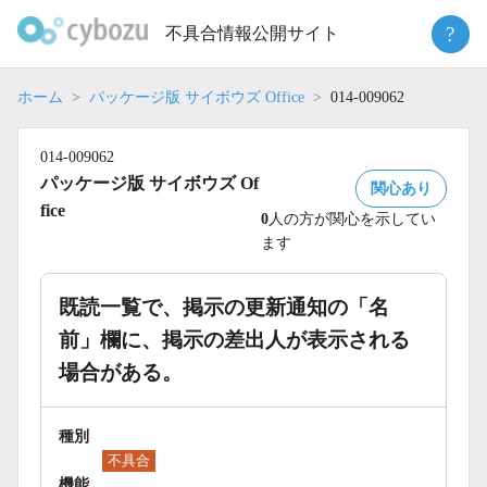
Skip
?
不具合情報公開サイト
to
content
ホーム
パッケージ版 サイボウズ Office
014-009062
014-009062
パッケージ版 サイボウズ Of
関心あり
fice
0
人の方が関心を示してい
ます
既読一覧で、掲示の更新通知の「名
前」欄に、掲示の差出人が表示される
場合がある。
種別
不具合
機能