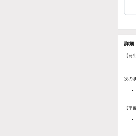
詳細
【発
次の
【準