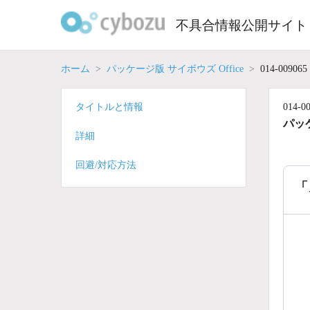
Skip
to
不具合情報公開サイト
content
ホーム
パッケージ版 サイボウズ Office
014-009065
タイトルと情報
014-0
パッケ
詳細
回避/対応方法
「