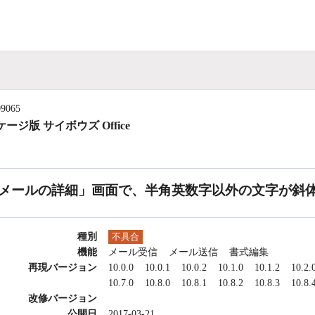
09065
ージ版 サイボウズ Office
メールの詳細」画面で、半角英数字以外の文字が斜
種別
不具合
機能
メール受信
メール送信
書式編集
再現バージョン
10.0.0
10.0.1
10.0.2
10.1.0
10.1.2
10.2.
10.7.0
10.8.0
10.8.1
10.8.2
10.8.3
10.8.
改修バージョン
公開日
2017-03-21