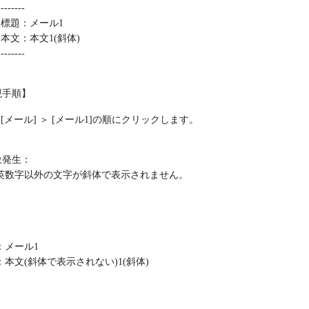
-------
標題：メール1
本文：本文1(斜体)
-------
現手順】
[メール] ＞ [メール1]の順にクリックします。
象発生：
英数字以外の文字が斜体で表示されません。
：メール1
本文(斜体で表示されない)1(斜体)