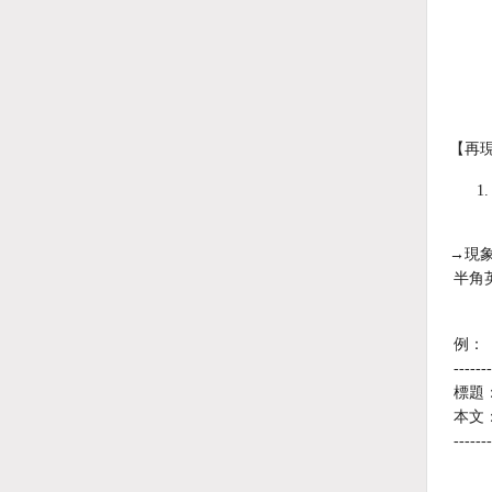
【再
→現
半角
例：
-------
標題
本文：
-------