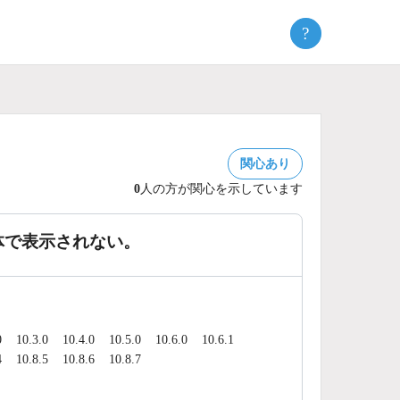
?
関心あり
0
人の方が関心を示しています
体で表示されない。
0
10.3.0
10.4.0
10.5.0
10.6.0
10.6.1
4
10.8.5
10.8.6
10.8.7