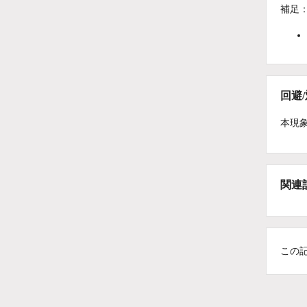
補足
回避
本現
関連
この