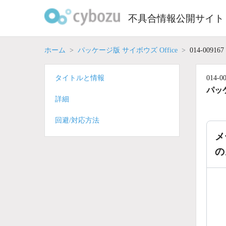
Skip
to
不具合情報公開サイト
content
ホーム
パッケージ版 サイボウズ Office
014-009167
タイトルと情報
014-0
パッケ
詳細
回避/対応方法
メ
の