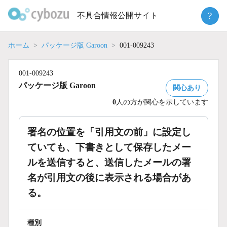
Skip
?
不具合情報公開サイト
to
content
ホーム
パッケージ版 Garoon
001-009243
001-009243
パッケージ版 Garoon
関心あり
0
人の方が関心を示しています
署名の位置を「引用文の前」に設定し
ていても、下書きとして保存したメー
ルを送信すると、送信したメールの署
名が引用文の後に表示される場合があ
る。
種別