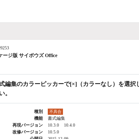
09253
ージ版 サイボウズ Office
式編集のカラーピッカーで[×]（カラーなし）を選
い。
種別
不具合
機能
書式編集
再現バージョン
10.3.0
10.4.0
改修バージョン
10.5.0
公開日
2015-12-09