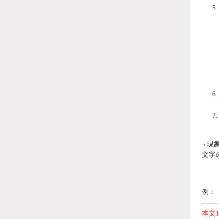
→現
文字
例：
-------
本文1