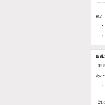
-------
補足
回避
【回
次の
【対