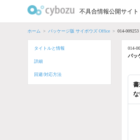
Skip
to
不具合情報公開サイト
content
ホーム
パッケージ版 サイボウズ Office
014-009253
タイトルと情報
014-0
パッケ
詳細
回避/対応方法
書
な