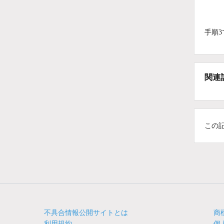
手順
関連
この
不具合情報公開サイトとは
商
利用規約
個