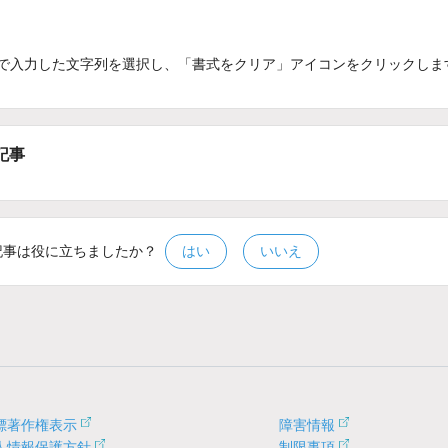
3で入力した文字列を選択し、「書式をクリア」アイコンをクリックしま
記事
記事は役に立ちましたか？
はい
いいえ
標著作権表示
障害情報
人情報保護方針
制限事項