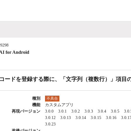
09298
I for Android
コードを登録する際に、「文字列（複数行）」項目
種別
不具合
機能
カスタムアプリ
再現バージョン
3.0.0
3.0.1
3.0.2
3.0.3
3.0.4
3.0.5
3.0.
3.0.12
3.0.13
3.0.14
3.0.15
3.0.16
3.0.1
3.0.23
改修バージョン