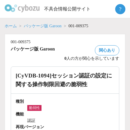
Skip
?
不具合情報公開サイト
to
content
ホーム
パッケージ版 Garoon
001-009375
001-009375
パッケージ版 Garoon
関心あり
0
人の方が関心を示しています
[CyVDB-1094]セッション認証の設定に
関する操作制限回避の脆弱性
種別
脆弱性
機能
認証
再現バージョン