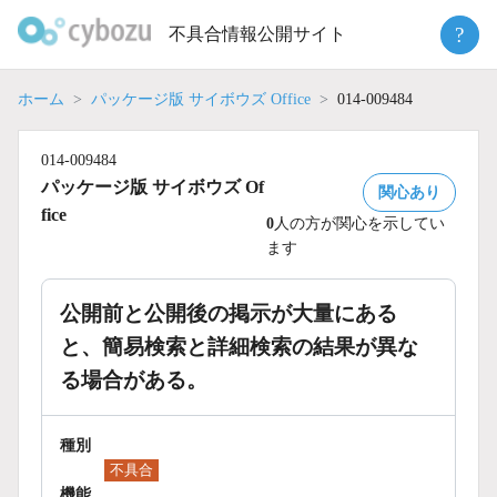
Skip
?
不具合情報公開サイト
to
content
ホーム
パッケージ版 サイボウズ Office
014-009484
014-009484
パッケージ版 サイボウズ Of
関心あり
fice
0
人の方が関心を示してい
ます
公開前と公開後の掲示が大量にある
と、簡易検索と詳細検索の結果が異な
る場合がある。
種別
不具合
機能