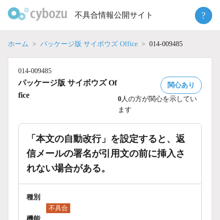
Skip
?
不具合情報公開サイト
to
content
ホーム
パッケージ版 サイボウズ Office
014-009485
014-009485
パッケージ版 サイボウズ Of
関心あり
fice
0
人の方が関心を示してい
ます
「本文の自動改行」を設定すると、返
信メールの署名が引用文の前に挿入さ
れない場合がある。
種別
不具合
機能