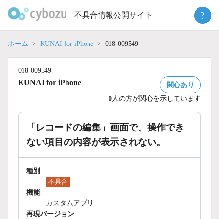
Skip
?
不具合情報公開サイト
to
content
ホーム
KUNAI for iPhone
018-009549
018-009549
KUNAI for iPhone
関心あり
0
人の方が関心を示しています
「レコードの編集」画面で、操作でき
ない項目の内容が表示されない。
種別
不具合
機能
カスタムアプリ
再現バージョン