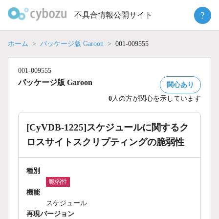
Skip
?
不具合情報公開サイト
to
content
ホーム
パッケージ版 Garoon
001-009555
001-009555
パッケージ版 Garoon
関心あり
0
人の方が関心を示しています
[CyVDB-1225]スケジュールに関するク
ロスサイトスクリプティングの脆弱性
種別
脆弱性
機能
スケジュール
再現バージョン