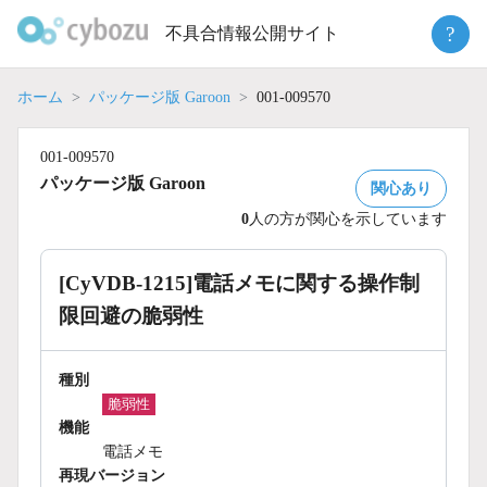
Skip
?
不具合情報公開サイト
to
content
ホーム
パッケージ版 Garoon
001-009570
001-009570
パッケージ版 Garoon
関心あり
0
人の方が関心を示しています
[CyVDB-1215]電話メモに関する操作制
限回避の脆弱性
種別
脆弱性
機能
電話メモ
再現バージョン