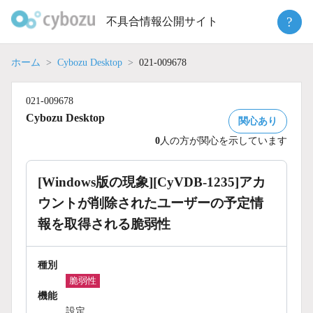
Skip
?
不具合情報公開サイト
to
content
ホーム
Cybozu Desktop
021-009678
021-009678
Cybozu Desktop
関心あり
0
人の方が関心を示しています
[Windows版の現象][CyVDB-1235]アカ
ウントが削除されたユーザーの予定情
報を取得される脆弱性
種別
脆弱性
機能
設定