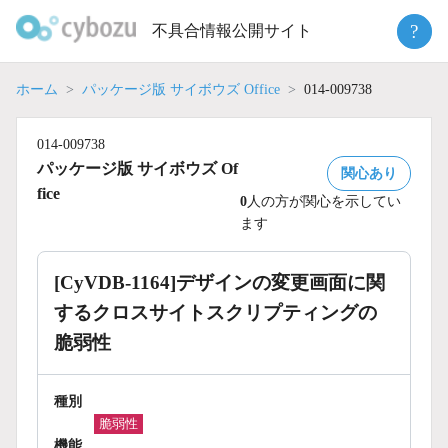
Skip
?
不具合情報公開サイト
to
content
ホーム
パッケージ版 サイボウズ Office
014-009738
014-009738
パッケージ版 サイボウズ Of
関心あり
fice
0
人の方が関心を示してい
ます
[CyVDB-1164]デザインの変更画面に関
するクロスサイトスクリプティングの
脆弱性
種別
脆弱性
機能